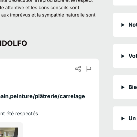
ité d'exécution irréprochable et le respect
ute attentive et les bons conseils sont
 aux imprévus et la sympathie naturelle sont
Not
CANDOLFO
Vot
Bie
ain,peinture/plâtrerie/carrelage
 ont été respectés
Un 