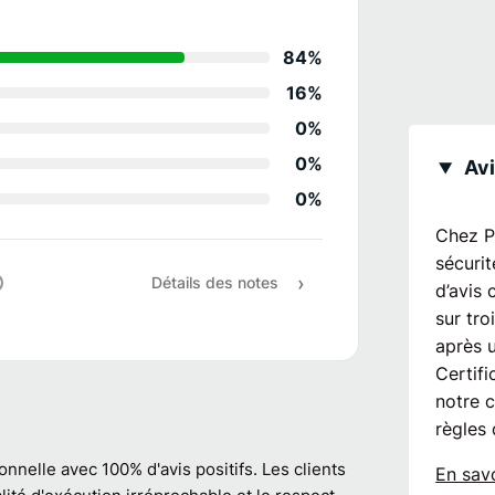
Détails des notes
84%
Relation client
16%
Conseil
0%
Qualité/propreté t
0%
Avi
0%
Suivi projet/délais
Chez P
Rapport qualité / pr
sécurit
Détails des notes
d’avis 
Recommandation
sur tro
après 
Certifi
notre 
règles 
ionnelle avec 100% d'avis positifs. Les clients
En savo