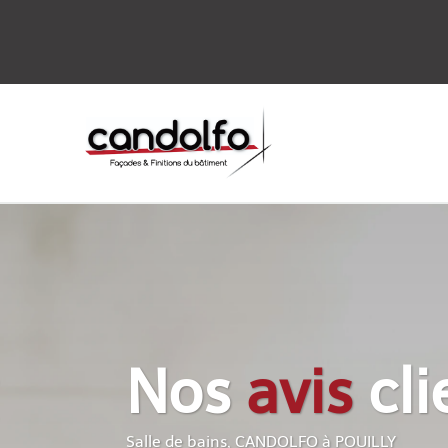
Nos
avis
cli
Salle de bains, CANDOLFO à POUILLY