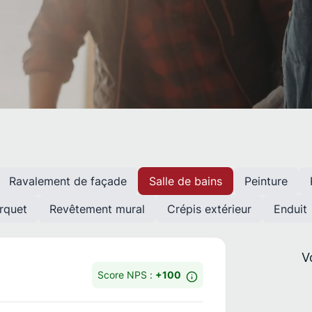
Ravalement de façade
Salle de bains
Peinture
rquet
Revêtement mural
Crépis extérieur
Enduit
V
Score NPS :
+100