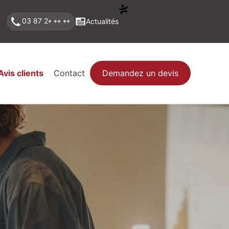
5
03 87 2
Actualités
* ** **
| 25 avis contrôlés
Avis clients
Contact
Demandez un devis