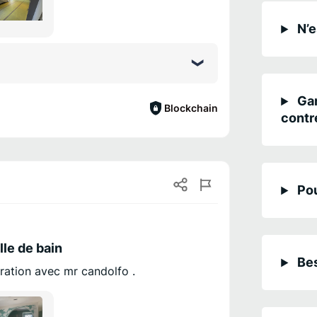
N’e
Gar
Blockchain
contr
Pou
le de bain
Bes
boration avec mr candolfo .