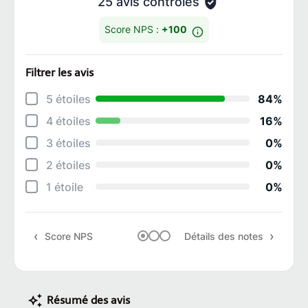
25 avis contrôlés
Score NPS :
+100
Filtrer les avis
Détai
5 étoiles
84%
Rela
4 étoiles
16%
Cons
3 étoiles
0%
Qual
2 étoiles
0%
Suiv
1 étoile
0%
Rapp
Score NPS
Détails des notes
Rec
Résumé des avis