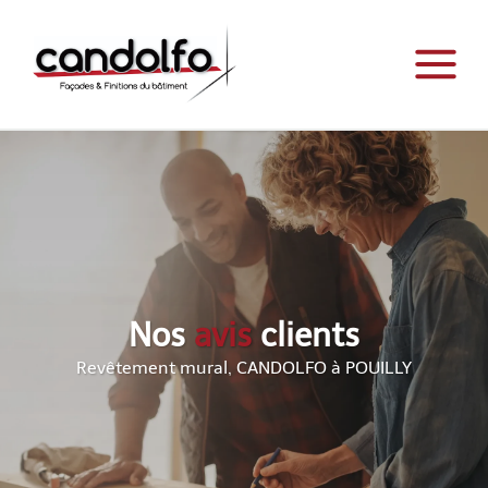
Nos
avis
clients
Revêtement mural, CANDOLFO à POUILLY